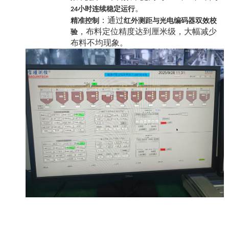
。
小时连续稳定运行
24
：通过
精准控制
红外测距与光电编码器双效校
，布料定位精度达到厘米级，大幅减少
验
布料不均现象。