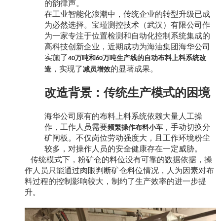
的韵律声。
在工业智能化浪潮中，传统企业的转型升级已成
为必然选择。宝瑾测控技术（武汉）有限公司作
为一家专注于位置检测和自动化控制系统集成的
高科技创新企业，近期成功为海油集团海华公司
实施了
万吨和
万吨生产线的自动布料上料系统改
40
60
，实现了
的显著成果。
造
减员增效
改造背景：传统生产模式的困境
海华公司原有的布料上料系统依赖大量人工操
作，工作人员需要
，手动切换分
频繁操作布料小车
矿闸板。不仅岗位劳动强度大，且工作环境粉尘
较多，对操作人员的安全健康存在一定威胁。
传统模式下，粉矿仓的料位没有可靠的数据依据，操
作人员只能通过肉眼判断矿仓料位情况，人为因素对布
料过程的控制影响较大，制约了生产效率的进一步提
升。