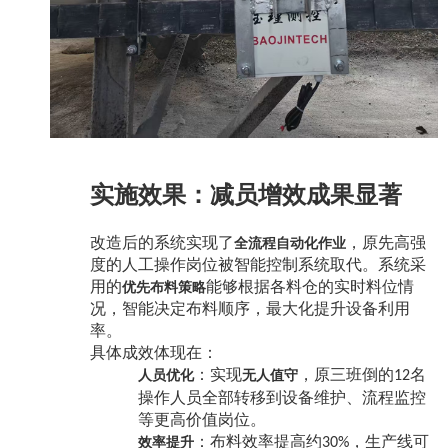
实施效果：减员增效成果显著
改造后的系统实现了
，原先高强
全流程自动化作业
度的人工操作岗位被智能控制系统取代。系统采
用的
能够根据各料仓的实时料位情
优先布料策略
况，智能决定布料顺序，最大化提升设备利用
率。
具体成效体现在：
：实现
，原三班倒的
名
人员优化
无人值守
12
操作人员全部转移到设备维护、流程监控
等更高价值岗位。
：布料效率提高约
，生产线可
效率提升
30%